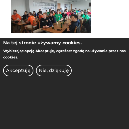
Na tej stronie używamy cookies.
Wybierając opcję
Akceptuję
, wyrażasz zgodę na używanie przez nas
cookies.
Akceptuję
Nie, dziękuję
WYDZIAŁ INŻYNIERII
MATERIAŁOWEJ I FIZYKI
TECHNICZNEJ
ul. Piotrowo 3,
61-138 Poznań
(w budynku BM-u, pokój 225)