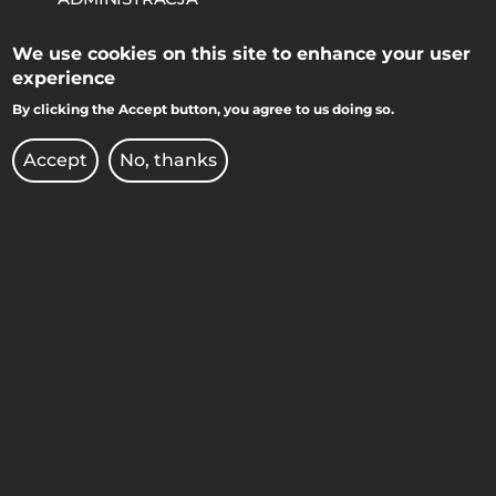
BIBLIOTEKA
We use cookies on this site to enhance your user
experience
BIURO DS. OSÓB
By clicking the Accept button, you agree to us doing so.
NIEPEŁNOSPRAWNYCH
Accept
No, thanks
BRANDSHOP
DEKLARACJA DOSTĘPNOŚCI
KIERUNKI STUDIÓW
KONKURSY DLA NAUCZYCIELI
OCHRONA DANYCH
OSOBOWYCH
OFERTY PRACY
PRAWO ATOMOWE