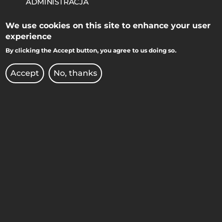
ADMINISTRACJA
BIBLIOTEKA
We use cookies on this site to enhance your user
experience
BIURO DS. OSÓB
By clicking the Accept button, you agree to us doing so.
NIEPEŁNOSPRAWNYCH
Accept
No, thanks
BRANDSHOP
DEKLARACJA DOSTĘPNOŚCI
KIERUNKI STUDIÓW
KONKURSY DLA NAUCZYCIELI
OCHRONA DANYCH
OSOBOWYCH
OFERTY PRACY
PRAWO ATOMOWE