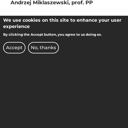
Andrzej Miklaszewski, prof. PP
Serdecznie gratulujemy!
We use cookies on this site to enhance your user
experience
By clicking the Accept button, you agree to us doing so.
Accept
No, thanks
FACULTY OF MATERIALS
ENGINEERING AND TECHNICAL
PHYSICS
3 Piotrowo street
60-965 Poznan
STOPKA
MOBILE