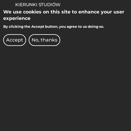
KIERUNKI STUDIÓW
We use cookies on this site to enhance your user
KONKURSY DLA NAUCZYCIELI
experience
By clicking the Accept button, you agree to us doing so.
OCHRONA DANYCH
OSOBOWYCH
Accept
No, thanks
OFERTY PRACY
PRAWO ATOMOWE
RADIO AFERA
REKRUTACJA
UCZELNIANE CENTRUM
KULTURY
WYDAWNICTWO