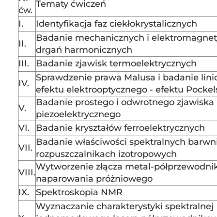
Tematy ćwiczeń
ćw.
I.
Identyfikacja faz ciekłokrystalicznych
Badanie mechanicznych i elektromagne
II.
drgań harmonicznych
III.
Badanie zjawisk termoelektrycznych
Sprawdzenie prawa Malusa i badanie lin
IV.
efektu elektrooptycznego - efektu Pockel
Badanie prostego i odwrotnego zjawiska
V.
piezoelektrycznego
VI.
Badanie kryształów ferroelektrycznych
Badanie właściwości spektralnych barw
VII.
rozpuszczalnikach izotropowych
Wytworzenie złącza metal-półprzewodni
VIII.
naparowania próżniowego
IX.
Spektroskopia NMR
Wyznaczanie charakterystyki spektralnej