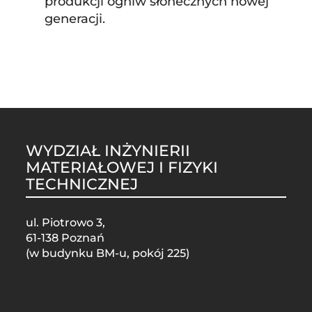
produkcji ogniw słonecznych nowej
generacji.
WYDZIAŁ INŻYNIERII
MATERIAŁOWEJ I FIZYKI
TECHNICZNEJ
ul. Piotrowo 3,
61-138 Poznań
(w budynku BM-u, pokój 225)
STOPKA