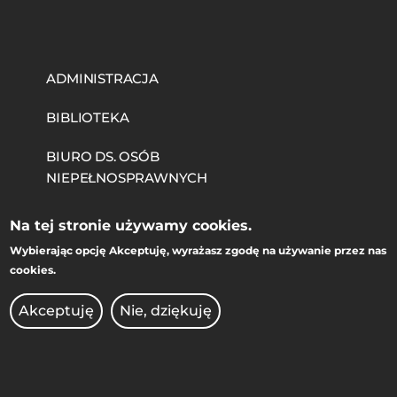
MOBILE
ADMINISTRACJA
BIBLIOTEKA
BIURO DS. OSÓB
NIEPEŁNOSPRAWNYCH
BRANDSHOP
Na tej stronie używamy cookies.
Wybierając opcję
Akceptuję
, wyrażasz zgodę na używanie przez nas
DEKLARACJA DOSTĘPNOŚCI
cookies.
KIERUNKI STUDIÓW
Akceptuję
Nie, dziękuję
KONKURSY DLA NAUCZYCIELI
OCHRONA DANYCH
OSOBOWYCH