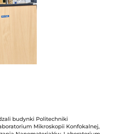
zali budynki Politechniki
aboratorium Mikroskopii Konfokalnej,
rzania Nanomateriałów, Laboratorium