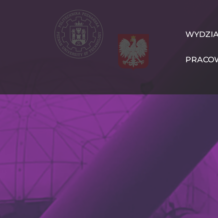
Przejdź
do
treści
WIT
WYDZI
Navigation
PRACO
PL