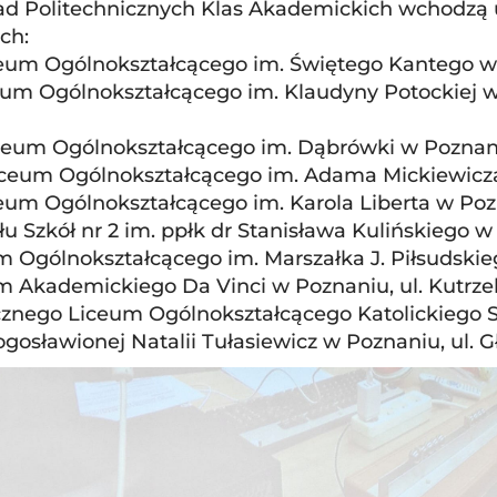
ad Politechnicznych Klas Akademickich wchodzą u
ch:
ceum Ogólnokształcącego im. Świętego Kantego w P
eum Ogólnokształcącego im. Klaudyny Potockiej 
iceum Ogólnokształcącego im. Dąbrówki w Poznani
Liceum Ogólnokształcącego im. Adama Mickiewicza 
ceum Ogólnokształcącego im. Karola Liberta w Poz
u Szkół nr 2 im. ppłk dr Stanisława Kulińskiego w
 Ogólnokształcącego im. Marszałka J. Piłsudskiego
m Akademickiego Da Vinci w Poznaniu, ul. Kutrzeb
cznego Liceum Ogólnokształcącego Katolickieg
ogosławionej Natalii Tułasiewicz w Poznaniu, ul. 