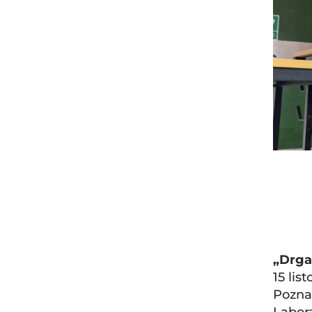
„Drgan
15 li
Pozna
Labor