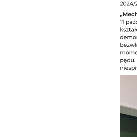
2024/
„Mech
11 paź
kształ
demon
bezwła
momen
pędu.
niesp