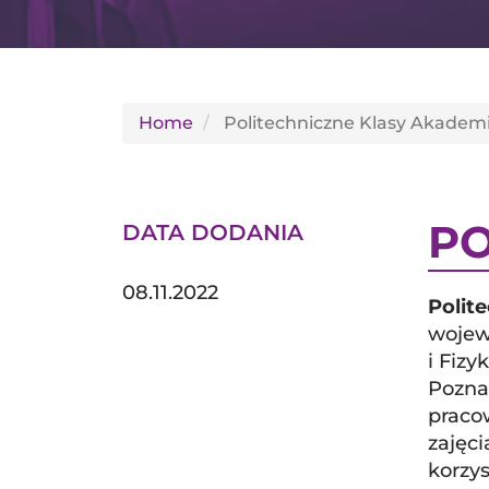
Home
Politechniczne Klasy Akademi
PO
DATA DODANIA
08.11.2022
Polit
wojew
i Fizy
Pozna
praco
zajęci
korzys