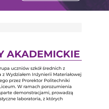
GLI
SH
Y AKADEMICKIE
upa uczniów szkół średnich z
z Wydziałem Inżynierii Materiałowej
ego przez Prorektor Politechniki
ra Liceum. W ramach porozumienia
sparte demonstracjami, prowadzą
styczne laboratoria, z których