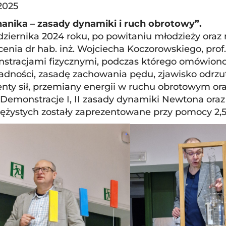
2025
anika – zasady dynamiki i ruch obrotowy”.
dziernika 2024 roku, po powitaniu młodzieży oraz 
cenia dr hab. inż. Wojciecha Koczorowskiego, prof
stracjami fizycznymi, podczas którego omówiono 
dności, zasadę zachowania pędu, zjawisko odrzutu
ty sił, przemiany energii w ruchu obrotowym o
 Demonstracje I, II zasady dynamiki Newtona oraz
rężystych zostały zaprezentowane przy pomocy 2,