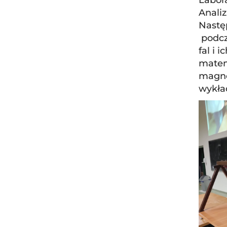
Anali
Nastę
podcz
fal i 
matem
magne
wykład