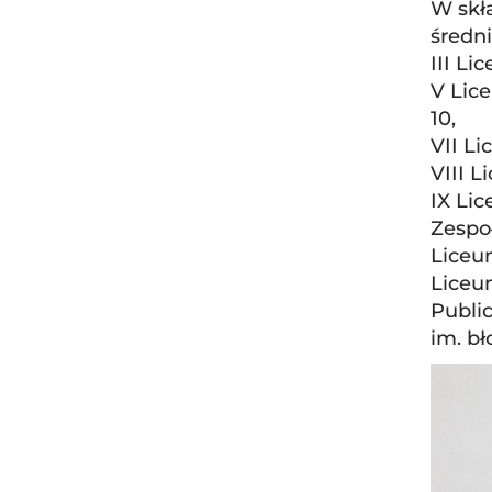
W skł
średni
III Li
V Lic
10,
VII L
VIII 
IX Li
Zespoł
Liceum
Liceu
Publi
im. bł