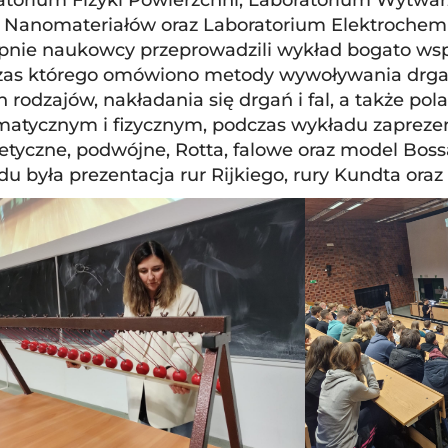
z Nanomateriałów oraz Laboratorium Elektrochemi
pnie naukowcy przeprowadzili wykład bogato wsp
as którego omówiono metody wywoływania drgań
ich rodzajów, nakładania się drgań i fal, a także 
atycznym i fizycznym, podczas wykładu zapreze
tyczne, podwójne, Rotta, falowe oraz model Bo
u była prezentacja rur Rijkiego, rury Kundta ora