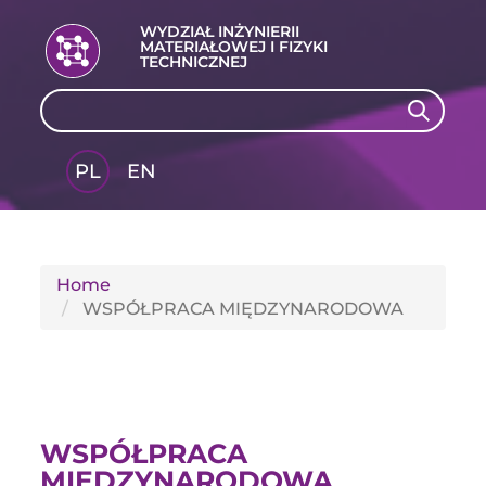
WYDZIAŁ INŻYNIERII
MATERIAŁOWEJ I FIZYKI
TECHNICZNEJ
Search
Search
PL
EN
GLI
SH
Home
WSPÓŁPRACA MIĘDZYNARODOWA
WSPÓŁPRACA
MIĘDZYNARODOWA