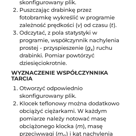
skonfigurowany plik.
Puszczając drabinkę przez
fotobramkę wykreślić w programie
zależność prędkości (
v
) od czasu (
t
).
Odczytać, z pola statystyki w
programie, współczynnik nachylenia
prostej - przyspieszenie (
g
) ruchu
x
drabinki. Pomiar powtórzyć
dziesięciokrotnie.
WYZNACZENIE WSPÓŁCZYNNIKA
TARCIA
Otworzyć odpowiednio
skonfigurowany plik.
Klocek teflonowy można dodatkowo
obciążyć ciężarkami. W każdym
pomiarze należy notować masę
obciążonego klocka (
m
), masę
przeciwwagi (
m
) i kąt nachylenia
p