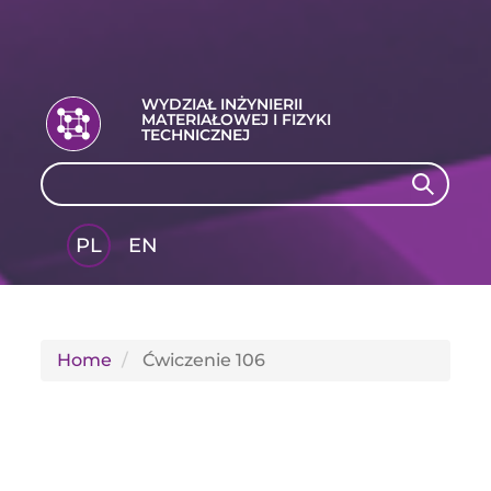
WYDZIAŁ INŻYNIERII
MATERIAŁOWEJ I FIZYKI
TECHNICZNEJ
Search
Search
PL
EN
GLI
SH
Home
Ćwiczenie 106