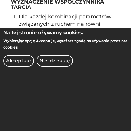
WYZNACZENIE WSPÓŁCZYNNIKA
TARCIA
Dla każdej kombinacji parametrów
związanych z ruchem na równi
obliczyć współczynnik tarcia (
μ
).
Na tej stronie używamy cookies.
x
Obliczyć srednią wartość
Wybierając opcję
Akceptuję
, wyrażasz zgodę na używanie przez nas
współczynnika tarcia (
μ
) i jego
cookies.
niepewność (Δ
μ
).
Przedstawić ostateczne wyniki
Akceptuję
Nie, dziękuję
doświadczenia (odpowiednio
zaokrąglone).
Zapisać wnioski.
WYDZIAŁ INŻYNIERII
MATERIAŁOWEJ I FIZYKI