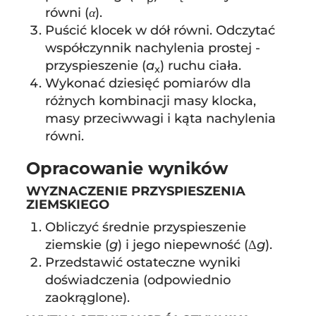
równi (
α
).
Puścić klocek w dół równi. Odczytać
współczynnik nachylenia prostej -
przyspieszenie (
a
) ruchu ciała.
x
Wykonać dziesięć pomiarów dla
różnych kombinacji masy klocka,
masy przeciwwagi i kąta nachylenia
równi.
Opracowanie wyników
WYZNACZENIE PRZYSPIESZENIA
ZIEMSKIEGO
Obliczyć średnie przyspieszenie
ziemskie (
g
) i jego niepewność (Δ
g
).
Przedstawić ostateczne wyniki
doświadczenia (odpowiednio
zaokrąglone).