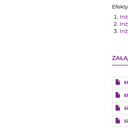
Efekty
Inż
Inż
Inż
ZAŁĄ
E
E
S
S