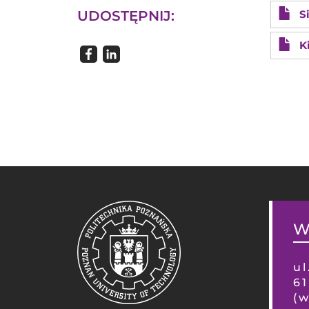
UDOSTĘPNIJ:
S
K
W
ul
6
(