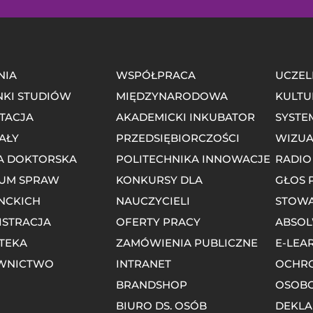
NIA
WSPÓŁPRACA
UCZEL
NKI STUDIÓW
MIĘDZYNARODOWA
KULTU
TACJA
AKADEMICKI INKUBATOR
SYSTE
AŁY
PRZEDSIĘBIORCZOŚCI
WIZUA
A DOKTORSKA
POLITECHNIKA INNOWACJE
RADIO
UM SPRAW
KONKURSY DLA
GŁOS 
NCKICH
NAUCZYCIELI
STOWA
ISTRACJA
OFERTY PRACY
ABSO
OTEKA
ZAMÓWIENIA PUBLICZNE
E-LEA
WNICTWO
INTRANET
OCHR
BRANDSHOP
OSOB
BIURO DS. OSÓB
DEKLA