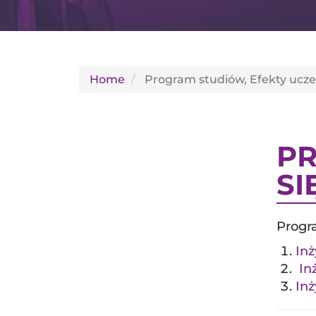
Home
Program studiów, Efekty uczen
PR
SI
Progr
Inż
Inż
Inż