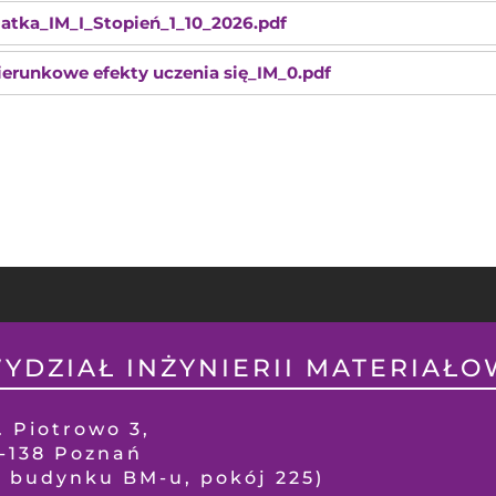
iatka_IM_I_Stopień_1_10_2026.pdf
ierunkowe efekty uczenia się_IM_0.pdf
YDZIAŁ INŻYNIERII MATERIAŁOW
. Piotrowo 3,
1-138 Poznań
w budynku BM-u, pokój 225)