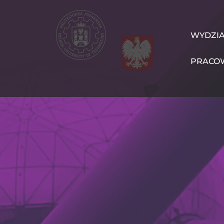
Przejdź
do
treści
WIT
WYDZI
Navigation
PRACO
PL