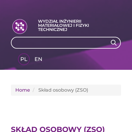
WYDZIAŁ INŻYNIERII
MATERIAŁOWEJ I FIZYKI
TECHNICZNEJ
Search
Search
PL
EN
GLI
SH
Home
Skład osobowy (ZSO)
SKŁAD OSOBOWY (ZSO)