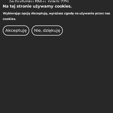
(w budynku BM-u, pokój 225)
Na tej stronie używamy cookies.
Wybierając opcję
Akceptuję
, wyrażasz zgodę na używanie przez nas
STOPKA
cookies.
MOBILE
Akceptuję
Nie, dziękuję
ADMINISTRACJA
BIBLIOTEKA
BIURO DS. OSÓB
NIEPEŁNOSPRAWNYCH
BRANDSHOP
DEKLARACJA DOSTĘPNOŚCI
KIERUNKI STUDIÓW