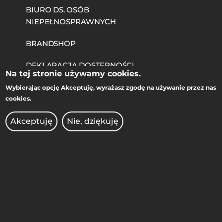
BIURO DS. OSÓB
NIEPEŁNOSPRAWNYCH
BRANDSHOP
DEKLARACJA DOSTĘPNOŚCI
Na tej stronie używamy cookies.
KIERUNKI STUDIÓW
Wybierając opcję
Akceptuję
, wyrażasz zgodę na używanie przez nas
cookies.
KONKURSY DLA NAUCZYCIELI
Akceptuję
Nie, dziękuję
OCHRONA DANYCH
OSOBOWYCH
OFERTY PRACY
PRAWO ATOMOWE
RADIO AFERA