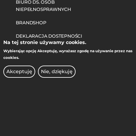
BIURO DS. OSÓB
NIEPEŁNOSPRAWNYCH
BRANDSHOP
DEKLARACJA DOSTĘPNOŚCI
Na tej stronie używamy cookies.
KIERUNKI STUDIÓW
Wybierając opcję
Akceptuję
, wyrażasz zgodę na używanie przez nas
cookies.
KONKURSY DLA NAUCZYCIELI
Akceptuję
Nie, dziękuję
OCHRONA DANYCH
OSOBOWYCH
OFERTY PRACY
PRAWO ATOMOWE
RADIO AFERA