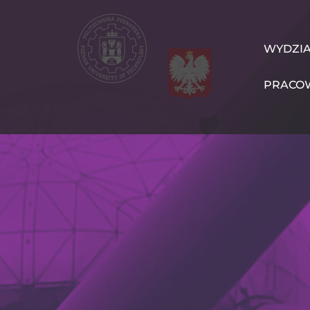
Przejdź
do
treści
WIT
WYDZI
Navigation
PRACO
PL