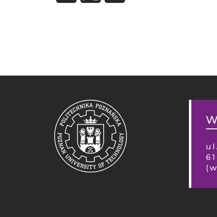
W
ul
6
(