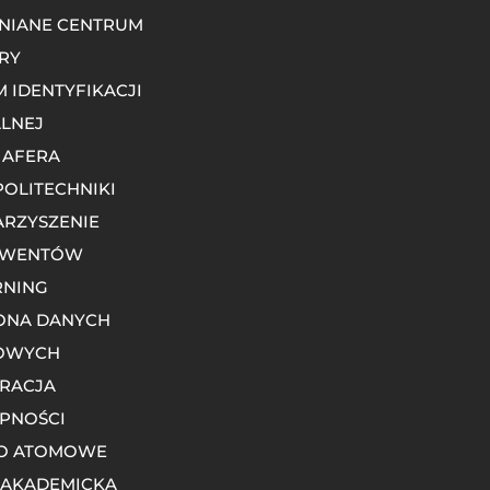
NIANE CENTRUM
RY
M IDENTYFIKACJI
LNEJ
 AFERA
POLITECHNIKI
RZYSZENIE
LWENTÓW
RNING
ONA DANYCH
OWYCH
RACJA
PNOŚCI
O ATOMOWE
 AKADEMICKA