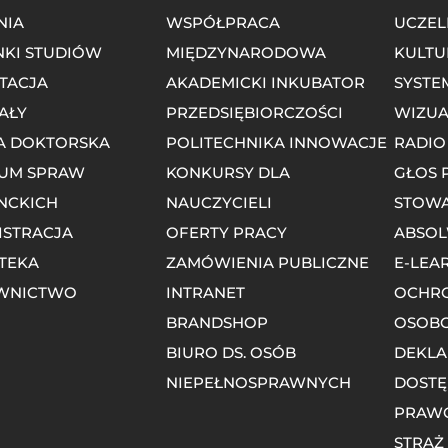
NIA
WSPÓŁPRACA
UCZEL
NKI STUDIÓW
MIĘDZYNARODOWA
KULTU
TACJA
AKADEMICKI INKUBATOR
SYSTE
AŁY
PRZEDSIĘBIORCZOŚCI
WIZUA
A DOKTORSKA
POLITECHNIKA INNOWACJE
RADIO
UM SPRAW
KONKURSY DLA
GŁOS 
NCKICH
NAUCZYCIELI
STOWA
ISTRACJA
OFERTY PRACY
ABSO
OTEKA
ZAMÓWIENIA PUBLICZNE
E-LEA
WNICTWO
INTRANET
OCHR
BRANDSHOP
OSOB
BIURO DS. OSÓB
DEKLA
NIEPEŁNOSPRAWNYCH
DOSTĘ
PRAW
STRAŻ