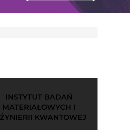
GLI
SH
INSTYTUT BADAŃ
MATERIAŁOWYCH I
NŻYNIERII KWANTOWEJ