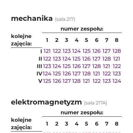
mechanika
(sala 217)
numer zespołu:
kolejne
1
2
3
4
5
6
7
8
zajęcia:
121
122
123
124
125
126
127
128
I
II
122
123
124
125
126
127
128
121
III
123
124
125
126
127
128
121
122
IV
124
125
126
127
128
121
122
123
V
125
126
127
128
121
122
123
124
elektromagnetyzm
(sala 217A)
numer zespołu:
kolejne
1
2
3
4
5
6
7
8
zajęcia: