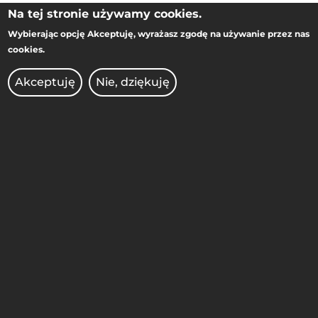
Na tej stronie używamy cookies.
Wybierając opcję
Akceptuję
, wyrażasz zgodę na używanie przez nas
WYDZIAŁ INŻYNIERII
cookies.
MATERIAŁOWEJ I FIZYKI
TECHNICZNEJ
Akceptuję
Nie, dziękuję
ul. Piotrowo 3,
61-138 Poznań
(w budynku BM-u, pokój 225)
STOPKA
MOBILE
ADMINISTRACJA
BIBLIOTEKA